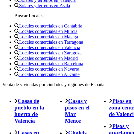
Solares y terrenos en Valencia
Solares y terrenos en Ávila
Buscar Locales
Locales comerciales en Cantabria
Locales comerciales en Murcia
Locales comerciales en Málaga
Locales comerciales en Tarragona
Locales comerciales en Valencia
Locales comerciales en Zaragoza
Locales comerciales en Madrid
Locales comerciales en Barcelona
Locales comerciales en Navarra
Locales comerciales en Alicante
Venta de viviendas por ciudades y regiones de España
Casas de
Casas y
Pisos en
pueblo en la
pisos en el
zona cent
huerta de
Mar
de Valenc
Valencia
Menor
Pisos y
Casas en
Chalets
apartame