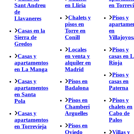
Sant Andreu
en Lliria
en Torrevi
de
Chalets y
Pisos y
Llavaneres
pisos en
apartame
Casas en la
Torre en
en
Sierra de
Conill
Villajoyos
Gredos
Locales
Pisos y
Casas y
en venta y
casas en 
apartamentos
alquiler en
Rioja
en La Manga
Madrid
Pisos y
Casas y
Pisos en
casas en
apartamentos
Badalona
Paterna
en Santa
Pisos en
Pisos y
Pola
Chamberi
chalets en
Casas y
Arguelles
Cabo de
apartamentos
Palos
Pisos en
en Torrevieja
Oviedo
Villas y