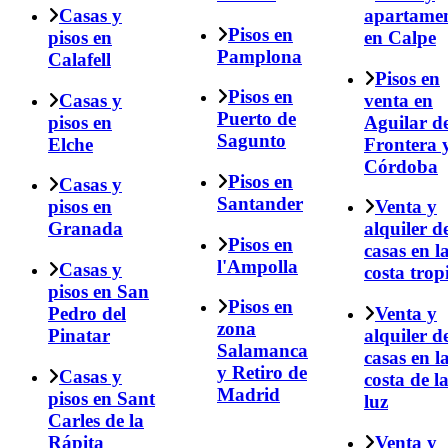
Casas y
apartame
Pisos en
pisos en
en Calpe
Pamplona
Calafell
Pisos en
Pisos en
Casas y
venta en
Puerto de
pisos en
Aguilar de
Sagunto
Elche
Frontera 
Córdoba
Pisos en
Casas y
Santander
pisos en
Venta y
Granada
alquiler d
Pisos en
casas en l
l'Ampolla
Casas y
costa trop
pisos en San
Pisos en
Pedro del
Venta y
zona
Pinatar
alquiler d
Salamanca
casas en l
y Retiro de
Casas y
costa de l
Madrid
pisos en Sant
luz
Carles de la
Rápita
Venta y