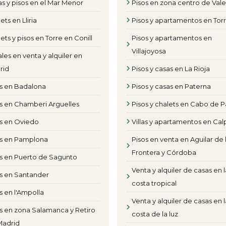
s y pisos en el Mar Menor
Pisos en zona centro de Val
ets en Lliria
Pisos y apartamentos en Torr
ets y pisos en Torre en Conill
Pisos y apartamentos en
Villajoyosa
les en venta y alquiler en
rid
Pisos y casas en La Rioja
os en Badalona
Pisos y casas en Paterna
s en Chamberi Arguelles
Pisos y chalets en Cabo de P
os en Oviedo
Villas y apartamentos en Cal
os en Pamplona
Pisos en venta en Aguilar de 
Frontera y Córdoba
s en Puerto de Sagunto
Venta y alquiler de casas en l
s en Santander
costa tropical
s en l'Ampolla
Venta y alquiler de casas en l
s en zona Salamanca y Retiro
costa de la luz
Madrid