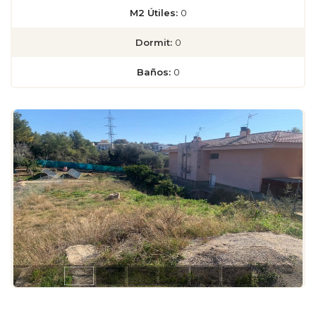
M2 Útiles:
0
Dormit:
0
Baños:
0