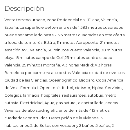
Descripción
Venta terreno urbano, zona Residencial en L’Eliana, Valencia,
España. La superficie del terreno es de 1.583 metros cuadrados;
puede ser ampliado hasta 2.515 metros cuadrados en otra oferta
si fuera de su interés. Está a, 11 minutos Aeropuerto, 21 minutos
estación AVE Valencia, 30 minutos Puerto Valencia, 30 minutos
playa, 8 minutos campo de Golf,25 minutos centro ciudad
Valencia, 25 minutos montaña. A 3 horas Madrid; A 3 horas
Barcelona por carretera autopistas. Valencia ciudad de eventos,
Ciudad de las Ciencias, Oceanográfico, Bioparc, Copa America
de Vela, Formula I, Open tenis, futbol, ciclismo, hípica. Servicios,
Colegios, farmacia, hospitales, restaurantes, autobús, metro,
autovía. Electricidad, Agua, gas natural, alcantarillado, aceras.
Vivienda de alto stading eficiente de más de 415 metros
cuadrados construidos. Descripción de la vivienda. 5
habitaciones, 2 de Suites con vestidor y 2 baños. 5 baños, 2