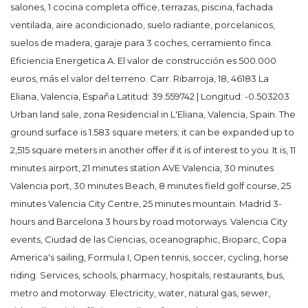
salones, 1 cocina completa office, terrazas, piscina, fachada
ventilada, aire acondicionado, suelo radiante, porcelanicos,
suelos de madera, garaje para 3 coches, cerramiento finca.
Eficiencia Energetica A. El valor de construcción es 500.000
euros, más el valor del terreno. Carr. Ribarroja, 18, 46183 La
Eliana, Valencia, España Latitud: 39.559742 | Longitud: -0.503203
Urban land sale, zona Residencial in L'Eliana, Valencia, Spain. The
ground surface is 1.583 square meters; it can be expanded up to
2,515 square meters in another offer if it is of interest to you. It is, 11
minutes airport, 21 minutes station AVE Valencia, 30 minutes
Valencia port, 30 minutes Beach, 8 minutes field golf course, 25
minutes Valencia City Centre, 25 minutes mountain. Madrid 3-
hours and Barcelona 3 hours by road motorways. Valencia City
events, Ciudad de las Ciencias, oceanographic, Bioparc, Copa
America's sailing, Formula I, Open tennis, soccer, cycling, horse
riding. Services, schools, pharmacy, hospitals, restaurants, bus,
metro and motorway. Electricity, water, natural gas, sewer,