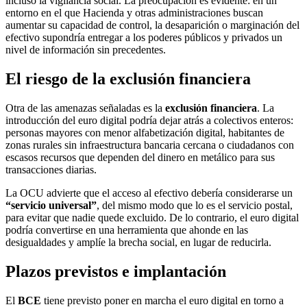
incluso la vigilancia social. La preocupación es evidente: en un
entorno en el que Hacienda y otras administraciones buscan
aumentar su capacidad de control, la desaparición o marginación del
efectivo supondría entregar a los poderes públicos y privados un
nivel de información sin precedentes.
El riesgo de la exclusión financiera
Otra de las amenazas señaladas es la
exclusión financiera
. La
introducción del euro digital podría dejar atrás a colectivos enteros:
personas mayores con menor alfabetización digital, habitantes de
zonas rurales sin infraestructura bancaria cercana o ciudadanos con
escasos recursos que dependen del dinero en metálico para sus
transacciones diarias.
La OCU advierte que el acceso al efectivo debería considerarse un
“servicio universal”
, del mismo modo que lo es el servicio postal,
para evitar que nadie quede excluido. De lo contrario, el euro digital
podría convertirse en una herramienta que ahonde en las
desigualdades y amplíe la brecha social, en lugar de reducirla.
Plazos previstos e implantación
El
BCE
tiene previsto poner en marcha el euro digital en torno a