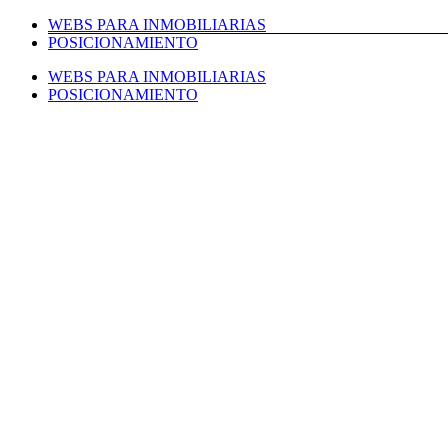
Saltar
WEBS PARA INMOBILIARIAS
al
POSICIONAMIENTO
contenido
WEBS PARA INMOBILIARIAS
POSICIONAMIENTO
Facebook
Twitter
LinkedIn
Instagram