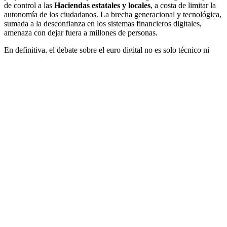
de control a las
Haciendas estatales y locales
, a costa de limitar la
autonomía de los ciudadanos. La brecha generacional y tecnológica,
sumada a la desconfianza en los sistemas financieros digitales,
amenaza con dejar fuera a millones de personas.
En definitiva, el debate sobre el euro digital no es solo técnico ni
económico. Es un debate social, político y ético que afecta al
derecho a elegir cómo pagar
, a la
protección de la privacidad
y a
la
inclusión financiera
. Y si las instituciones europeas no lo
afrontan con transparencia y diálogo, el euro digital corre el riesgo
de nacer como un instrumento más de control, en lugar de
convertirse en la herramienta de modernización que promete ser.
Comparte esto:
Facebook
X
Me gusta esto:
Por
Eduardo Lizarraga
|
2025-09-29T23:11:10+02:00
septiembre