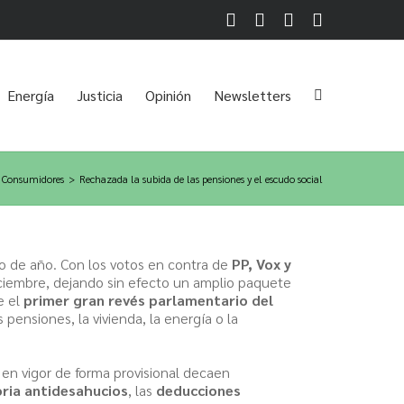
Facebook
Twitter
LinkedIn
Instagram
Energía
Justicia
Opinión
Newsletters
Consumidores
>
Rechazada la subida de las pensiones y el escudo social
io de año. Con los votos en contra de
PP, Vox y
ciembre, dejando sin efecto un amplio paquete
e el
primer gran revés parlamentario del
ensiones, la vivienda, la energía o la
en vigor de forma provisional decaen
ria antidesahucios
, las
deducciones