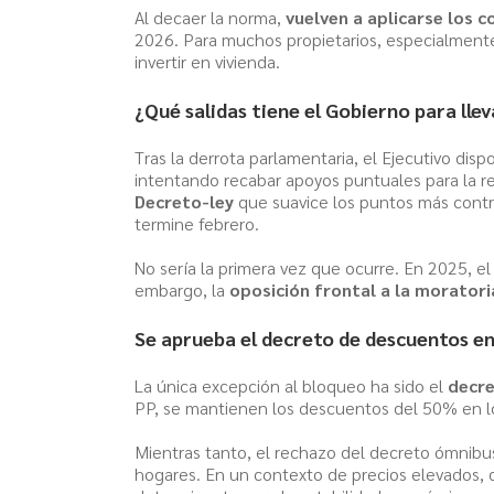
Al decaer la norma,
vuelven a aplicarse los c
2026. Para muchos propietarios, especialmente
invertir en vivienda.
¿Qué salidas tiene el Gobierno para lle
Tras la derrota parlamentaria, el Ejecutivo disp
intentando recabar apoyos puntuales para la r
Decreto-ley
que suavice los puntos más contro
termine febrero.
No sería la primera vez que ocurre. En 2025, e
embargo, la
oposición frontal a la morator
Se aprueba el decreto de descuentos en
La única excepción al bloqueo ha sido el
decre
PP, se mantienen los descuentos del 50% en lo
Mientras tanto, el rechazo del decreto ómnibus
hogares. En un contexto de precios elevados, dif