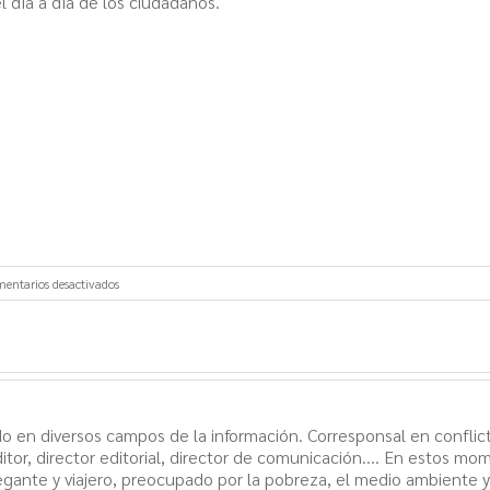
 día a día de los ciudadanos.
en
entarios desactivados
Rechazada
la
subida
de
las
pensiones
o en diversos campos de la información. Corresponsal en conflict
y
itor, director editorial, director de comunicación.... En estos mo
el
egante y viajero, preocupado por la pobreza, el medio ambiente 
escudo