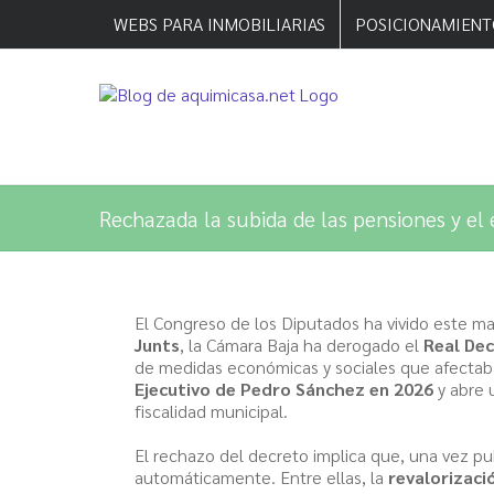
Saltar
WEBS PARA INMOBILIARIAS
POSICIONAMIENT
al
contenido
Rechazada la subida de las pensiones y el 
El Congreso de los Diputados ha vivido este m
Junts
, la Cámara Baja ha derogado el
Real De
de medidas económicas y sociales que afectaba
Ejecutivo de Pedro Sánchez en 2026
y abre 
fiscalidad municipal.
El rechazo del decreto implica que, una vez p
automáticamente. Entre ellas, la
revalorizaci