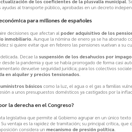
ctualización de los coeficientes de la plusvalía municipal
. 
las ayudas al transporte público, aprobadas en un decreto indepen
 económica para millones de españoles
aire decisiones que afectan al
poder adquisitivo de los pensio
o inmobiliario
. Aunque la nómina de enero ya se ha abonado con
idez si quiere evitar que en febrero las pensiones vuelvan a su cu
s delicada. Decae la
suspensión de los desahucios por impago d
 desde la pandemia y que se había prorrogado de forma casi auto
amentario devuelve seguridad jurídica; para los colectivos social
da en alquiler y precios tensionados
.
suministros básicos
como la luz, el agua o el gas a familias vuln
resión a unos presupuestos domésticos ya castigados por la infl
por la derecha en el Congreso?
ta legislativa que permite al Gobierno agrupar en un único text
 Su ventaja es la rapidez de tramitación; su principal crítica, que
oposición considera un
mecanismo de presión política
.