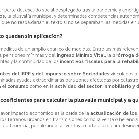
r parte del escudo social desplegado tras la pandemia y amortigua
os
, la plusvalía municipal y determinadas competencias autonóm
s que no respaldarían el texto si no se separaban las medidas en
o quedan sin aplicación?
inmediata de un amplio abanico de medidas. Entre las más releva
as pensiones mínimas y del
Ingreso Mínimo Vital
, la
prórroga d
bles y la continuidad de los
incentivos fiscales para la rehabi
entes del IRPF y del Impuesto sobre Sociedades
vinculados a 
inadas ayudas extraordinarias para zonas afectadas por catástrof
n el
consumo
como en la
actividad del sector inmobiliario y 
coeficientes para calcular la plusvalía municipal y a q
mayor impacto económico es la caída de la
actualización de los 
los terrenos urbanos en transmisiones como la venta o herencia 
 de tenencia, penalizando las ventas a corto plazo para desincent