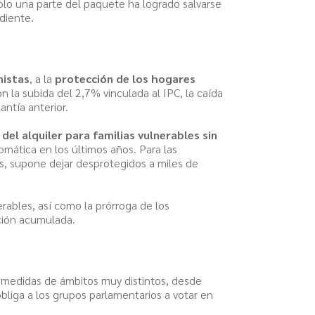
Solo una parte del paquete ha logrado salvarse
diente.
nistas
, a la
protección de los hogares
 la subida del 2,7% vinculada al IPC, la caída
antía anterior.
el alquiler para familias vulnerables sin
mática en los últimos años. Para las
es, supone dejar desprotegidos a miles de
erables, así como la prórroga de los
ación acumulada.
o medidas de ámbitos muy distintos, desde
 obliga a los grupos parlamentarios a votar en