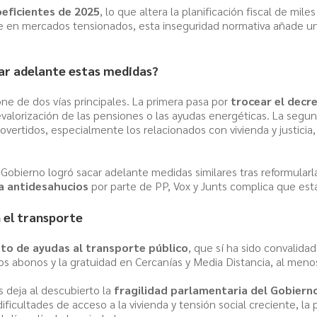
oeficientes de 2025
, lo que altera la planificación fiscal de mil
 en mercados tensionados, esta inseguridad normativa añade un
var adelante estas medidas?
one de dos vías principales. La primera pasa por
trocear el decr
evalorización de las pensiones o las ayudas energéticas. La seg
vertidos, especialmente los relacionados con vivienda y justicia
l Gobierno logró sacar adelante medidas similares tras reformular
ia antidesahucios
por parte de PP, Vox y Junts complica que esta
 el transporte
to de ayudas al transporte público
, que sí ha sido convalida
s abonos y la gratuidad en Cercanías y Media Distancia, al meno
 deja al descubierto la
fragilidad parlamentaria del Gobiern
icultades de acceso a la vivienda y tensión social creciente, la p