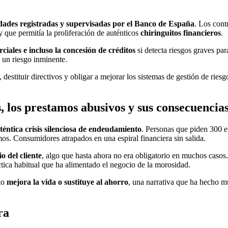
idades registradas y supervisadas por el Banco de España
. Los cont
y que permitía la proliferación de auténticos
chiringuitos financieros
.
ciales e incluso la concesión de créditos
si detecta riesgos graves pa
a un riesgo inminente.
, destituir directivos y obligar a mejorar los sistemas de gestión de rie
 los prestamos abusivos y sus consecuencia
téntica crisis silenciosa de endeudamiento
. Personas que piden 300 
s. Consumidores atrapados en una espiral financiera sin salida.
io del cliente
, algo que hasta ahora no era obligatorio en muchos casos.
ctica habitual que ha alimentado el negocio de la morosidad.
ito
mejora la vida o sustituye al ahorro
, una narrativa que ha hecho 
ra