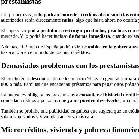
prestamistas
Por primera vez,
solo podrán conceder créditos al consumo las ent
autorizados serán directamente
nulos
, algo que hasta ahora no ocurría 
El supervisor podrá
prohibir o restringir productos, prácticas comer
mercado. Y lo podrá hacer incluso
de forma inmediata
, cuando exist
Además, el Banco de España podrá exigir
cambios en la gobernanza
hasta ahora en el mundo de los microcréditos.
Demasiados problemas con los prestamistas,
El crecimiento descontrolado de los microcréditos ha generado
una au
800 o más. Familias que encadenan préstamos para pagar otros préstamo
La nueva ley obliga a los prestamistas a
consultar el historial creditic
concedan créditos a personas que
ya no pueden devolverlos
, una prá
También se prohíbe una publicidad engañosa que sugiera que un créd
salarios ajustados y vivienda cada vez más cara.
Microcréditos, vivienda y pobreza financie