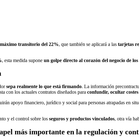
e máximo transitorio del 22%
, que también se aplicará a las
tarjetas r
%
, esta medida supone
un golpe directo al corazón del negocio de lo
a
idor
sepa realmente lo que está firmando
. La información precontract
asta con los actuales contratos diseñados para
confundir, ocultar coste
luirán apoyo financiero, jurídico y social para personas atrapadas en s
ento y el control sobre los
seguros y productos vinculados
, otra vía ha
el más importante en la regulación y contr