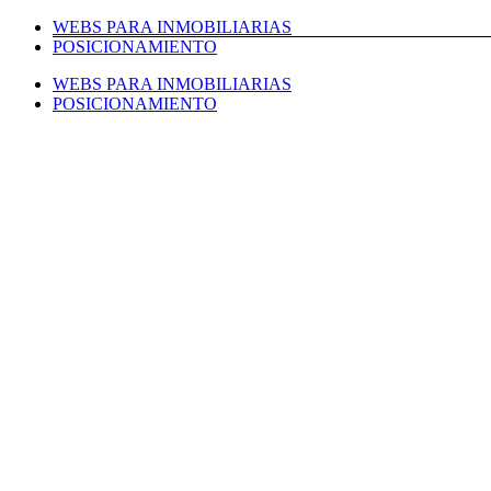
Saltar
WEBS PARA INMOBILIARIAS
al
POSICIONAMIENTO
contenido
WEBS PARA INMOBILIARIAS
POSICIONAMIENTO
Facebook
Twitter
LinkedIn
Instagram