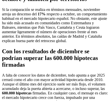
Si la comparación se realiza en términos mensuales, noviembre
arroja un descenso del
17%
respecto a octubre, un comportamiento
habitual en el mercado hipotecario español. No obstante, este ajuste
ha sido más acusado en comunidades como Extremadura y
Baleares, mientras que País Vasco, Cantabria y Ceuta lograron
aumentar ligeramente el número de operaciones frente al mes
anterior. En términos absolutos, las caídas de Madrid y Cataluña
explican buena parte del retroceso global.
Con los resultados de diciembre se
podrían superar las 600.000 hipotecas
firmadas
A falta de conocer los datos de diciembre, todo apunta a que 2025
cerrará como el año con mayor actividad hipotecaria desde 2010.
Aunque el último mes del ejercicio suele ser más flojo, el volumen
acumulado deja la puerta abierta a acercarse, o incluso superar, las
600.000 hipotecas
firmadas. En cualquier caso, el mensaje es claro:
el mercado hipotecario crece con fuerza, impulsado por una
demanda sostenida, una financiación todavía accesible y un
problema estructural de escasez de vivienda que sigue presionando
al alza los precios y los importes financiados.