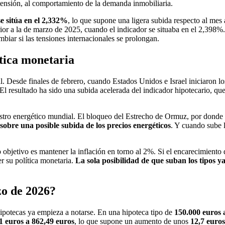
extensión, al comportamiento de la demanda inmobiliaria.
e sitúa en el 2,332%
, lo que supone una ligera subida respecto al mes 
rior a la de marzo de 2025, cuando el indicador se situaba en el 2,398%
iar si las tensiones internacionales se prolongan.
tica monetaria
al. Desde finales de febrero, cuando Estados Unidos e Israel iniciaron l
 El resultado ha sido una subida acelerada del indicador hipotecario, q
istro energético mundial. El bloqueo del Estrecho de Ormuz, por donde 
 sobre una posible subida de los precios energéticos
. Y cuando sube l
bjetivo es mantener la inflación en torno al 2%. Si el encarecimiento d
er su política monetaria.
La sola posibilidad de que suban los tipos 
zo de 2026?
 hipotecas ya empieza a notarse. En una hipoteca tipo de
150.000 euros 
1 euros a 862,49 euros
, lo que supone un aumento de unos
12,7 euros