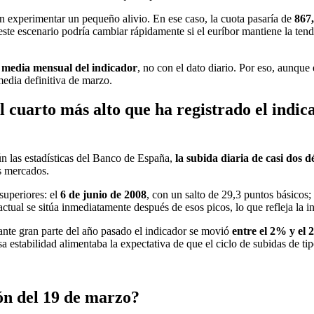
n experimentar un pequeño alivio. En ese caso, la cuota pasaría de
867,
este escenario podría cambiar rápidamente si el euríbor mantiene la tende
la media mensual del indicador
, no con el dato diario. Por eso, aunque e
edia definitiva de marzo.
l cuarto más alto que ha registrado el indic
ún las estadísticas del Banco de España,
la subida diaria de casi dos 
os mercados.
 superiores: el
6 de junio de 2008
, con un salto de 29,3 puntos básicos;
actual se sitúa inmediatamente después de esos picos, lo que refleja la 
ante gran parte del año pasado el indicador se movió
entre el 2% y el
sa estabilidad alimentaba la expectativa de que el ciclo de subidas de ti
ón del 19 de marzo?