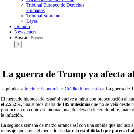
Tribunal Europeo de Derechos
Humanos
Tribunal Supremo
Leyes
Opinión
Newsletters
Buscar:
La guerra de Trump ya afecta al
aquimicasa
:
Inicio
>
Economía
>
Crédito hipotecario
>
La guerra de T
El mercado hipotecario español vuelve a mirar con preocupación al eurí
el 2,552%
, una subida diaria de
185 milésimas
que no se veía desde ha
produce en un contexto internacional de elevada incertidumbre, marcado
la inflación.
La segunda semana de marzo arranca así con una subida que incluso alg
mensaje que envía el mercado es claro:
la estabilidad que parecía h