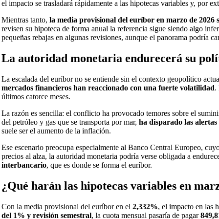
el impacto se trasladará rápidamente a las hipotecas variables y, por 
Mientras tanto,
la media provisional del euríbor en marzo de 2026 s
revisen su hipoteca de forma anual la referencia sigue siendo algo infe
pequeñas rebajas en algunas revisiones, aunque el panorama podría camb
La autoridad monetaria endurecerá su polí
La escalada del euríbor no se entiende sin el contexto geopolítico actu
mercados financieros han reaccionado con una fuerte volatilidad
.
últimos catorce meses.
La razón es sencilla: el conflicto ha provocado temores sobre el sumin
del petróleo y gas que se transporta por mar,
ha disparado las alertas
suele ser el aumento de la inflación.
Ese escenario preocupa especialmente al Banco Central Europeo, cuyo o
precios al alza, la autoridad monetaria podría verse obligada a endurec
interbancario
, que es donde se forma el euríbor.
¿Qué harán las hipotecas variables en mar
Con la media provisional del euríbor en el
2,332%
, el impacto en las
del 1% y revisión semestral
, la cuota mensual pasaría de pagar
849,8