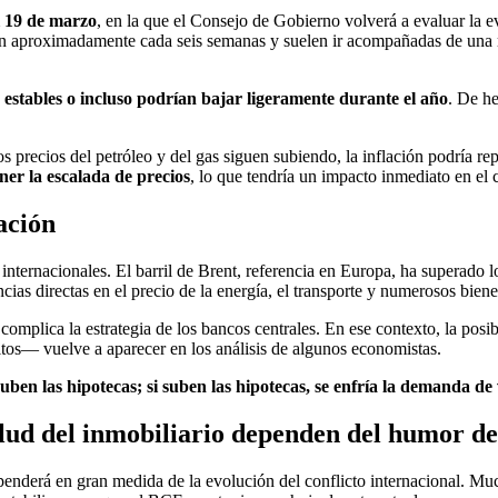
 19 de marzo
, en la que el Consejo de Gobierno volverá a evaluar la ev
an aproximadamente cada seis semanas y suelen ir acompañadas de una 
 estables o incluso podrían bajar ligeramente durante el año
. De he
os precios del petróleo y del gas siguen subiendo, la inflación podría 
ner la escalada de precios
, lo que tendría un impacto inmediato en el c
ación
internacionales. El barril de Brent, referencia en Europa, ha superado 
cias directas en el precio de la energía, el transporte y numerosos bie
 complica la estrategia de los bancos centrales. En ese contexto, la posi
s— vuelve a aparecer en los análisis de algunos economistas.
 suben las hipotecas; si suben las hipotecas, se enfría la demanda de
 salud del inmobiliario dependen del humor 
penderá en gran medida de la evolución del conflicto internacional. Mu