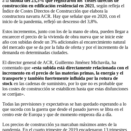
a la
subida del 23,5% que registraron los costes directos de
construcción en edificación residencial en 2021
, según refleja el
Índice de Costes Directos de Construcción que elabora la
constructora navarra ACR. Hay que señalar que en 2020, con el
inicio de la pandemia, reflejó un descenso del 3,8%.
Estos incrementos, junto con los de la mano de obra, pueden llegar a
encarecer el precio de la vivienda de obra nueva que se inicie este
año con subidas desde un 3% adicionales al encarecimiento natural
del mercado que se da por la falta de oferta y por el incremento de la
demanda en determinadas ciudades.
El director general de ACR, Guillermo Jiménez Michavila, ha
comentado que
«esta subida está directamente relacionada con el
incremento en el precio de las materias primas, la energía y el
transporte y también fuertemente influida por la rotura de
stock
en las cadenas de suministro, por lo que no es probable que
los costes de construcción se estabilicen hasta que estas disfunciones
se corrijan».
Todas las previsiones y expectativas se han quedado esperando a lo
que suceda con la guerra que desde el pasado jueves se libra en el
centro este de Europa y que de momento empeora día a día.
Los precios de construcción ya marcaban máximos antes de la
pandemia. En el cuarto trimestre de 2019 encadenaron 13 trimestres