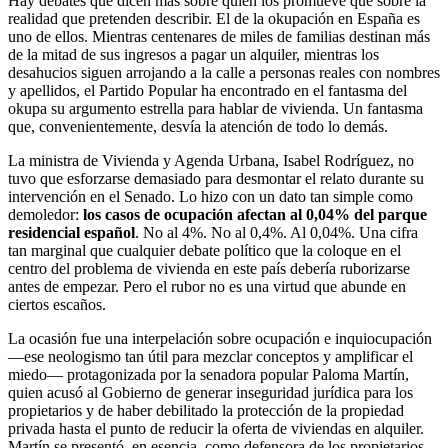
Hay debates que dicen más sobre quien los promueve que sobre la
realidad que pretenden describir. El de la okupación en España es
uno de ellos. Mientras centenares de miles de familias destinan más
de la mitad de sus ingresos a pagar un alquiler, mientras los
desahucios siguen arrojando a la calle a personas reales con nombres
y apellidos, el Partido Popular ha encontrado en el fantasma del
okupa su argumento estrella para hablar de vivienda. Un fantasma
que, convenientemente, desvía la atención de todo lo demás.
La ministra de Vivienda y Agenda Urbana, Isabel Rodríguez, no
tuvo que esforzarse demasiado para desmontar el relato durante su
intervención en el Senado. Lo hizo con un dato tan simple como
demoledor:
los casos de ocupación afectan al 0,04% del parque
residencial español
. No al 4%. No al 0,4%. Al 0,04%. Una cifra
tan marginal que cualquier debate político que la coloque en el
centro del problema de vivienda en este país debería ruborizarse
antes de empezar. Pero el rubor no es una virtud que abunde en
ciertos escaños.
La ocasión fue una interpelación sobre ocupación e inquiocupación
—ese neologismo tan útil para mezclar conceptos y amplificar el
miedo— protagonizada por la senadora popular Paloma Martín,
quien acusó al Gobierno de generar inseguridad jurídica para los
propietarios y de haber debilitado la protección de la propiedad
privada hasta el punto de reducir la oferta de viviendas en alquiler.
Martín se presentó, en esencia, como defensora de los propietarios