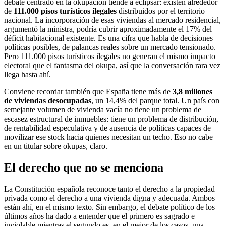
debate centrado en la okupación tiende a eclipsar: existen alrededor
de
111.000 pisos turísticos ilegales
distribuidos por el territorio
nacional. La incorporación de esas viviendas al mercado residencial,
argumentó la ministra, podría cubrir aproximadamente el 17% del
déficit habitacional existente. Es una cifra que habla de decisiones
políticas posibles, de palancas reales sobre un mercado tensionado.
Pero 111.000 pisos turísticos ilegales no generan el mismo impacto
electoral que el fantasma del okupa, así que la conversación rara vez
llega hasta ahí.
Conviene recordar también que España tiene más de
3,8 millones
de viviendas desocupadas
, un 14,4% del parque total. Un país con
semejante volumen de vivienda vacía no tiene un problema de
escasez estructural de inmuebles: tiene un problema de distribución,
de rentabilidad especulativa y de ausencia de políticas capaces de
movilizar ese stock hacia quienes necesitan un techo. Eso no cabe
en un titular sobre okupas, claro.
El derecho que no se menciona
La Constitución española reconoce tanto el derecho a la propiedad
privada como el derecho a una vivienda digna y adecuada. Ambos
están ahí, en el mismo texto. Sin embargo, el debate político de los
últimos años ha dado a entender que el primero es sagrado e
inviolable mientras el segundo es, en el mejor de los casos, una