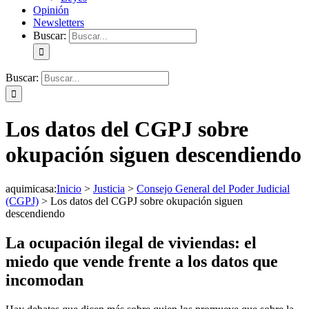
Opinión
Newsletters
Buscar:
Buscar:
Los datos del CGPJ sobre
okupación siguen descendiendo
aquimicasa
:
Inicio
>
Justicia
>
Consejo General del Poder Judicial
(CGPJ)
>
Los datos del CGPJ sobre okupación siguen
descendiendo
La ocupación ilegal de viviendas: el
miedo que vende frente a los datos que
incomodan