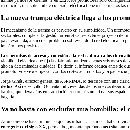
admite ya nuevos clientes. Y en 2025, los promotores solo consiguiero
resolución, una solicitud de conexión eléctrica tiene más o menos las 
La nueva trampa eléctrica llega a los prom
El mecanismo de la trampa es perverso en su simplicidad. Un promotor 
sectoriales, completar la gestión urbanística, redactar el proyecto de
pala levantada, aparece el problema sobrevenido: la red eléctrica no p
los términos previstos.
Los permisos de acceso y conexión a la red caducan a los cinco añ
viabilidad eléctrica que fija la distribuidora tiene apenas seis meses d
año en determinadas ciudades. Es decir, el informe caduca antes de qu
promotor vuelve a empezar, con los costes acumulados y la paciencia p
Jorge Ginés, director general de ASPRIMA, lo describe con una clarid
de luz
. Así de sencillo. Ochenta mil viviendas de los nuevos desarroll
barrios, que lleva años en tramitación y con más noticias a sus espald
haga falta.
Ya no basta con enchufar una bombilla: el
Aquí conviene hacer un inciso que los urbanistas parecen haber olvida
energética del siglo XX
, pero el hogar contemporáneo necesita puntos 