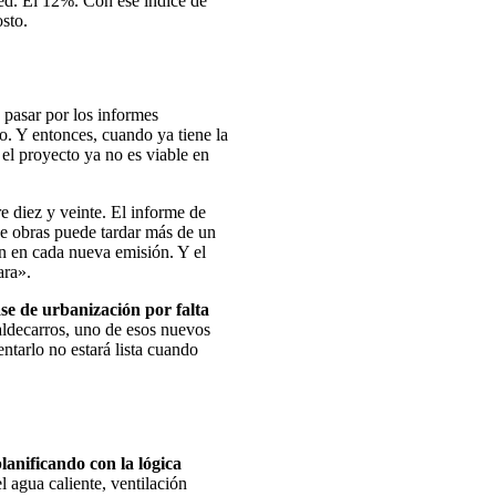
red. El 12%. Con ese índice de
osto.
 pasar por los informes
o. Y entonces, cuando ya tiene la
 el proyecto ya no es viable en
re diez y veinte. El informe de
 de obras puede tardar más de un
an en cada nueva emisión. Y el
ara».
se de urbanización por falta
Valdecarros, uno de esos nuevos
ntarlo no estará lista cuando
planificando con la lógica
l agua caliente, ventilación