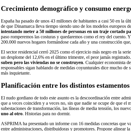
Crecimiento demográfico y consumo energé
España ha pasado de unos 43 millones de habitantes a casi 50 en la úl
de que Dinamarca lleva tiempo siendo uno de los modelos europeos de coo
intentando meter a 50 millones de personas en un traje cortado p
paso romperemos las costuras y quedaremos como el rey del cuento. Y t
200.000 nuevos hogares formándose cada año y una construcción que, le
El sector residencial cerró 2025 como el ejercicio más negro en la serie
un desplome del 12,6% en el último trimestre, el peor jamás registrad
suben pero las viviendas no se construyen
. Cualquier economista de 
responsables sigan hablando de medidas coyunturales dice mucho de su 
más inquietante.
Planificación entre los distintos estamento
El nudo gordiano de todo este asunto es la descoordinación entre admini
que a veces coinciden y a veces no, sin que nadie se ocupe de que el 
subestaciones de transformación, las líneas de media tensión, los nuevo
uno al otro
. Historias para no dormir.
ASPRIMA ha presentado un informe con 16 medidas concretas que van de
entre administraciones, distribuidoras y promotores. Propone alinear la 