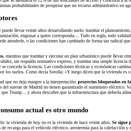
n que se atendiera el 12% de sus solicitudes de acceso y conexión a la 
mismas probabilidades de prosperar que un recurso administrativo en ag
otores
puede llevar veinte años desarrollando suelo: tramitar el planeamiento,
 urbanización, engrasar a quien corresponda… Todo en regla, todo validad
uede atenderle, o las condiciones han cambiado de forma tan radical que
os
, mientras que tramitar y ejecutar un plan urbanístico puede llevar ent
e validez, sin respaldo normativo expreso, y tramitar una simple licencia
e se conceda la licencia. Las condiciones técnicas y económicas cambi
or los suelos. Como decía Sorolla: «Y luego dicen que la vivienda es c
ad que no deja margen a la interpretación:
proyectos bloqueados en fa
os del sureste de Madrid no tienen garantizado el suministro eléctrico. 
as que Trump… y ahora descubre que la infraestructura que debería alime
 consumo actual es otro mundo
do: la vivienda de hoy no es la vivienda de hace veinte años.
Se sigue 
de recarga para el vehículo eléctrico, aerotermia para la calefacción y e