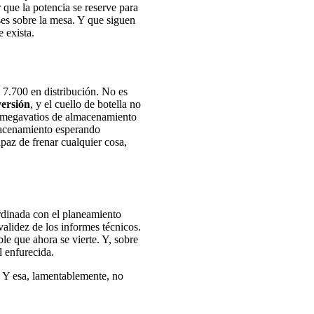
 que la potencia se reserve para
ses sobre la mesa. Y que siguen
 exista.
y 7.700 en distribución. No es
versión
, y el cuello de botella no
ás megavatios de almacenamiento
lmacenamiento esperando
apaz de frenar cualquier cosa,
ordinada con el planeamiento
validez de los informes técnicos.
e que ahora se vierte. Y, sobre
 enfurecida.
. Y esa, lamentablemente, no