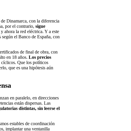
 de Dinamarca, con la diferencia
a, por el contrario,
sigue
 y ahora la red eléctrica. Y a este
as según el Banco de España, con
ertificados de final de obra, con
alto en 18 años.
Los precios
cíclicos. Que los políticos
rlo, que es una hipótesis aún
ensa
anzan en paralelo, en direcciones
tencias están dispersas. Las
latorias distintas, sin leerse el
smos estables de coordinación
os, implantar una ventanilla