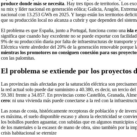
produce donde más se necesita
. Hay tres tipos de territorios. Los 
su mix y líder nacional en generación eólica; Galicia, Aragón, Extre
nacional con 13.253 GWh en 2025. Y luego están los territorios defic
que su producción local no alcanza a cubrir y que dependen del sistem
El problema es que España, junto a Portugal, funciona como una
isla 
significa que cuando hay excedente no se puede exportar con facilidad 
9% de su producción diaria por falta de infraestructuras de transporte
Eléctrica vierte alrededor del 20% de la generación renovable porque
mientras los promotores no consiguen conexión para sus proyecto
con las palomitas.
El problema se extiende por los proyectos 
Las provincias más afectadas por la saturación eléctrica son precisa
la red actual solo puede dar suministro a 40.380, es decir, un tercio de
59.381 frente a 34.857. En provincias como Castellón, Granada, Alme
cero
: ni una vivienda más puede conectarse a la red con la infraestruct
Las zonas de costa, históricamente receptoras de población y de inver
es máxima, el suelo disponible escaso y ahora la electricidad se convier
los bolsillos pueden aguantar, con subidas que en algunos municipios c
de los materiales o la escasez de mano de obra, sino también por la impo
crisis habitacional se eternize