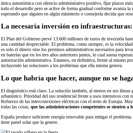
única autonómica con silencio administrativo positivo, fijar plazos má
todo el desarrollo pero se active de forma gradual conforme avanza la
esperando que alguien en algún ministerio o consejería decida que reso
La necesaria inversión en infraestructuras:
El Plan del Gobierno prevé 13.600 millones de euros de inversión hasta
una cantidad despreciable. El problema, como siempre, es la velocida
es solo el dinero sino los permisos administrativos necesarios para l
en baterías que en los tres años anteriores juntos, lo cual suena es
autorización administrativa. Estamos, en definitiva, frente al mismo pr
incluyendo las soluciones a los problemas que ella misma genera.
Lo que habría que hacer, aunque no se hag
El diagnóstico está claro. La solución también, al menos en sus líneas 
urbanístico. Prioridad del uso residencial frente a usos intensivos con
Refuerzo de las interconexiones eléctricas con el resto de Europa. Ma
todas las cosas,
que las administraciones competentes se sienten a h
España produce suficiente energía renovable para mitigar el problema.
tiene panel solar que la genere.