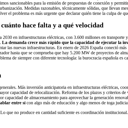
ximos sancionables para la emisión de propuestas de conexión y permitir
 urbanización. Medidas razonables, técnicamente sólidas, que llevan me
lver el problema es más urgente que declarar quién tiene la culpa de que
 cuánto hace falta y a qué velocidad
 2030 en infraestructuras eléctricas, con 3.600 millones en transporte 
d.
La demanda crece más rápido que la capacidad de ejecutar la in
evantar las nuevas infraestructuras. En enero de 2026 España conectó m
peranzador hasta que se comprueba que hay 5.200 MW de proyectos de a
oblema de siempre con diferente tecnología: la burocracia española es c
a
generales. Más inversión anticipatoria en infraestructuras eléctricas, co
 mayor capacidad de relocalización. Reforma de los plazos y criterios de 
yor capacidad de almacenamiento para aprovechar la generación renovabl
ablar entre sí
con algo más de educación y algo menos de toga judicial
 Lo que no produce en cantidad suficiente es coordinación institucional