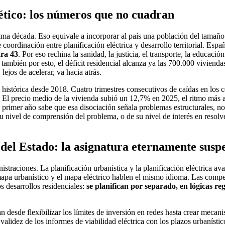
tico: los números que no cuadran
tima década. Eso equivale a incorporar al país una población del tamaño
rdinación entre planificación eléctrica y desarrollo territorial. Españ
ara 43
. Por eso rechina la sanidad, la justicia, el transporte, la educación
ambién por esto, el déficit residencial alcanza ya las 700.000 viviend
jos de acelerar, va hacia atrás.
 histórica desde 2018. Cuatro trimestres consecutivos de caídas en los c
o. El precio medio de la vivienda subió un 12,7% en 2025, el ritmo más 
primer año sabe que esa disociación señala problemas estructurales, no 
nivel de comprensión del problema, o de su nivel de interés en resolve
s del Estado: la asignatura eternamente susp
straciones. La planificación urbanística y la planificación eléctrica av
mapa urbanístico y el mapa eléctrico hablen el mismo idioma. Las compe
s desarrollos residenciales:
se planifican por separado, en lógicas regu
sde flexibilizar los límites de inversión en redes hasta crear mecani
validez de los informes de viabilidad eléctrica con los plazos urbanístic