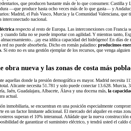
excedentarios, que producen bastante más de lo que consumen: Castilla 
madura —que produce hasta ocho veces más de lo que gasta— y Andalucía
itarios: Madrid, el País Vasco, Murcia y la Comunidad Valenciana, que
a interconectado nacional.
eléctrica
respecto al resto de Europa. Las interconexiones con Francia s
y cuando falta no se puede importar con agilidad. Y mientras tanto, Esp
 y almacenamiento.. .¡ay esa idilica capacidad del hidrógeno! En días de
 la red no puede absorberla. Dicho en román paladino:
producimos ener
s
. Si esto no es una gestión ejemplar de los recursos, que venga alguie
de obra nueva y las zonas de costa más pobl
mente aquellas donde la presión demográfica es mayor. Madrid necesita
l total. Alicante necesita 51.781 y solo puede conectar 13.628. Murcia, 
ría, Jaén, Guadalajara, Albacete, Álava y una docena más,
la capacida
ura actual.
sión inmobiliaria, se encuentran en una posición especialmente compro
te en un factor limitante adicional. El mercado del alquiler en estas zon
osteros superan el 10% interanual. Añádale que la nueva construcción e
sibilidad de garantizar el suministro eléctrico, y tendrá usted el caldo 