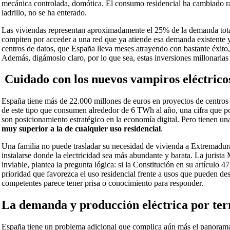
mecánica controlada, domótica. El consumo residencial ha cambiado rad
ladrillo, no se ha enterado.
Las viviendas representan aproximadamente el 25% de la demanda total 
compiten por acceder a una red que ya atiende esa demanda existente y 
centros de datos, que España lleva meses atrayendo con bastante éxito,
Además, digámoslo claro, por lo que sea, estas inversiones millonarias
Cuidado con los nuevos vampiros eléctrico
España tiene más de 22.000 millones de euros en proyectos de centros
de este tipo que consumen alrededor de 6 TWh al año, una cifra que po
son posicionamiento estratégico en la economía digital. Pero tienen una
muy superior a la de cualquier uso residencial
.
Una familia no puede trasladar su necesidad de vivienda a Extremadura
instalarse donde la electricidad sea más abundante y barata. La jurist
inviable, plantea la pregunta lógica: si la Constitución en su artículo 4
prioridad que favorezca el uso residencial frente a usos que pueden des
competentes parece tener prisa o conocimiento para responder.
La demanda y producción eléctrica por terr
España tiene un problema adicional que complica aún más el panorama 