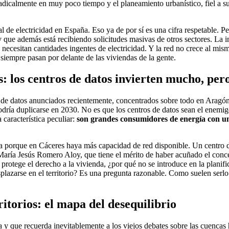
icalmente en muy poco tiempo y el planeamiento urbanístico, fiel a su 
de electricidad en España. Eso ya de por sí es una cifra respetable. Pe
que además está recibiendo solicitudes masivas de otros sectores. La in
 necesitan cantidades ingentes de electricidad. Y la red no crece al mi
 siempre pasan por delante de las viviendas de la gente.
s: los centros de datos invierten mucho, p
 de datos anunciados recientemente, concentrados sobre todo en Aragó
dría duplicarse en 2030. No es que los centros de datos sean el enemig
 característica peculiar:
son grandes consumidores de energía con un
 porque en Cáceres haya más capacidad de red disponible. Un centro de
a María Jesús Romero Aloy, que tiene el mérito de haber acuñado el conc
7 protege el derecho a la vivienda, ¿por qué no se introduce en la planific
plazarse en el territorio? Es una pregunta razonable. Como suelen serlo 
itorios: el mapa del desequilibrio
y que recuerda inevitablemente a los viejos debates sobre las cuencas 