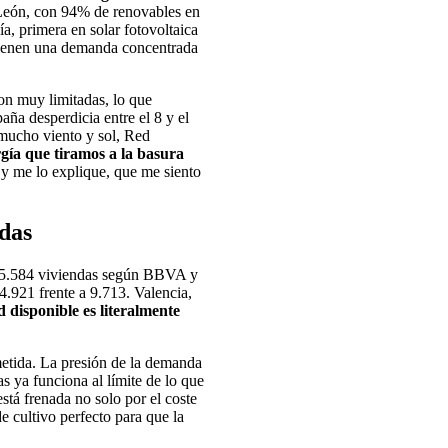
y León, con 94% de renovables en
, primera en solar fotovoltaica
 tienen una demanda concentrada
on muy limitadas, lo que
aña desperdicia entre el 8 y el
 mucho viento y sol, Red
gía que tiramos a la basura
n y me lo explique, que me siento
adas
 115.584 viviendas según BBVA y
34.921 frente a 9.713. Valencia,
d disponible es literalmente
metida. La presión de la demanda
as ya funciona al límite de lo que
stá frenada no solo por el coste
de cultivo perfecto para que la