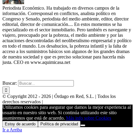
Periodista Económico. Ha trabajado en diversos campos de la
información. Corresponsal en conflictos, analista político en
Congreso y Senado, periodista del medio ambiente, editor, director
editorial, director de comunicación.... En estos momentos se ha
especializado en el sector inmobiliario. Pero también es navegante y
viajero, preocupado por la pobreza, el medio ambiente y por las
actuaciones descontroladas del neoliberalismo empresarial y político
en todo el mundo. Los desahucios, la pobreza infantil y la falta de
acceso a los suministros básicos son algunos de los grandes dramas
de nuestra sociedad y que es preciso solucionar para hacerla más
justa. CEO en www.aquimicasa.net
WEBS PARA INMOBILIARIAS
POSICIONAMIENTO
Buscar:
© Copyright 2012 -
2026 | Órdago en Red, S.L. | Todos los
derechos reservados |
Utilizamos cookies para asegurar que damos la mejor experiencia al
usuario en nuestro sitio web. Si continúa utilizando este sitio
asumiremos que está de acuerdo.
Más info sobre Cookies
Estoy de acuerdo
Política de privacidad
Ir a Arriba