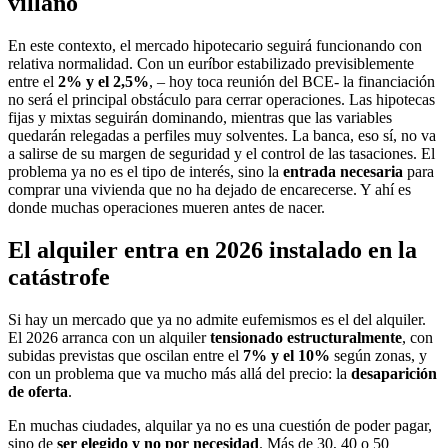
villano
En este contexto, el mercado hipotecario seguirá funcionando con
relativa normalidad. Con un euríbor estabilizado previsiblemente
entre el
2% y el 2,5%
, – hoy toca reunión del BCE- la financiación
no será el principal obstáculo para cerrar operaciones. Las hipotecas
fijas y mixtas seguirán dominando, mientras que las variables
quedarán relegadas a perfiles muy solventes. La banca, eso sí, no va
a salirse de su margen de seguridad y el control de las tasaciones. El
problema ya no es el tipo de interés, sino la
entrada necesaria
para
comprar una vivienda que no ha dejado de encarecerse. Y ahí es
donde muchas operaciones mueren antes de nacer.
El alquiler entra en 2026 instalado en la
catástrofe
Si hay un mercado que ya no admite eufemismos es el del alquiler.
El 2026 arranca con un alquiler
tensionado estructuralmente
, con
subidas previstas que oscilan entre el
7% y el 10%
según zonas, y
con un problema que va mucho más allá del precio: la
desaparición
de oferta
.
En muchas ciudades, alquilar ya no es una cuestión de poder pagar,
sino de
ser elegido y no por necesidad
. Más de 30, 40 o 50