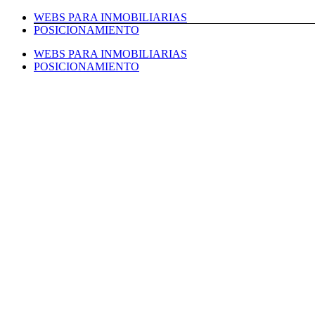
Saltar
WEBS PARA INMOBILIARIAS
al
POSICIONAMIENTO
contenido
WEBS PARA INMOBILIARIAS
POSICIONAMIENTO
Facebook
Twitter
LinkedIn
Instagram