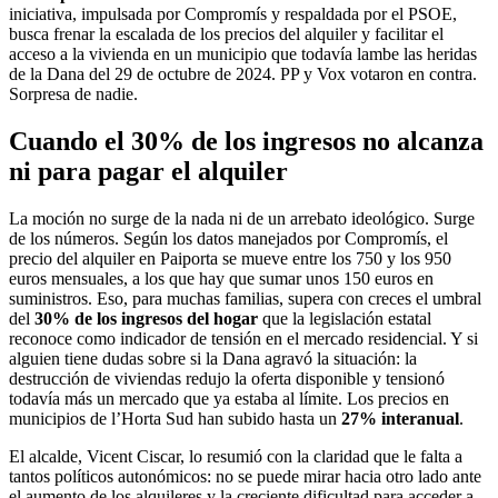
iniciativa, impulsada por Compromís y respaldada por el PSOE,
busca frenar la escalada de los precios del alquiler y facilitar el
acceso a la vivienda en un municipio que todavía lambe las heridas
de la Dana del 29 de octubre de 2024. PP y Vox votaron en contra.
Sorpresa de nadie.
Cuando el 30% de los ingresos no alcanza
ni para pagar el alquiler
La moción no surge de la nada ni de un arrebato ideológico. Surge
de los números. Según los datos manejados por Compromís, el
precio del alquiler en Paiporta se mueve entre los 750 y los 950
euros mensuales, a los que hay que sumar unos 150 euros en
suministros. Eso, para muchas familias, supera con creces el umbral
del
30% de los ingresos del hogar
que la legislación estatal
reconoce como indicador de tensión en el mercado residencial. Y si
alguien tiene dudas sobre si la Dana agravó la situación: la
destrucción de viviendas redujo la oferta disponible y tensionó
todavía más un mercado que ya estaba al límite. Los precios en
municipios de l’Horta Sud han subido hasta un
27% interanual
.
El alcalde, Vicent Ciscar, lo resumió con la claridad que le falta a
tantos políticos autonómicos: no se puede mirar hacia otro lado ante
el aumento de los alquileres y la creciente dificultad para acceder a