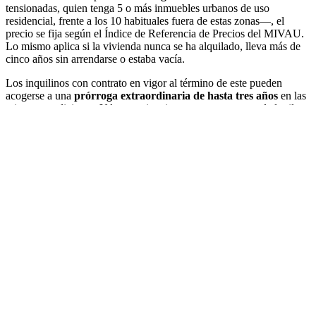
tensionadas, quien tenga 5 o más inmuebles urbanos de uso
residencial, frente a los 10 habituales fuera de estas zonas—, el
precio se fija según el Índice de Referencia de Precios del MIVAU.
Lo mismo aplica si la vivienda nunca se ha alquilado, lleva más de
cinco años sin arrendarse o estaba vacía.
Los inquilinos con contrato en vigor al término de este pueden
acogerse a una
prórroga extraordinaria de hasta tres años
en las
mismas condiciones. Y los propietarios que apuesten por el alquiler
de larga duración en estas zonas pueden beneficiarse de
bonificaciones en el IRPF de
entre el 50 y el 90%
.
No es la panacea. Pero es una herramienta. Y negarla a los vecinos
de Paiporta, mientras los precios suben un 27% y la Dana sigue
pesando sobre la oferta disponible, es una decisión política. No
técnica.
Comparte esto:
Facebook
X
Me gusta esto: