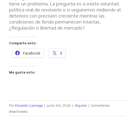
tiene un problema. La pregunta es si existe voluntad
política real de resolverlo o si seguiremos midiendo el
deterioro con precisión creciente mientras las
condiciones de fondo permanecen intactas.
¿Regulación o libertad de mercado?
Comparte esto:
Facebook
X
Me gusta esto:
Por
Eduardo Lizarraga
|
junio 3rd, 2026
|
Alquiler
|
Comentarios
en
desactivados
Madrid,
la
ciudad
donde