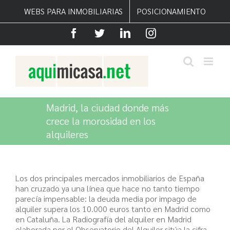
Saltar
WEBS PARA INMOBILIARIAS
POSICIONAMIENTO
al
contenido
Facebook
Twitter
LinkedIn
Instagram
Madrid, la ciudad donde más
crece la morosidad en los
alquileres
Los dos principales mercados inmobiliarios de España
han cruzado ya una línea que hace no tanto tiempo
parecía impensable: la deuda media por impago de
alquiler supera los 10.000 euros tanto en Madrid como
en Cataluña. La Radiografía del alquiler en Madrid
elaborada por el Observatorio del Alquiler sitúa la cifra