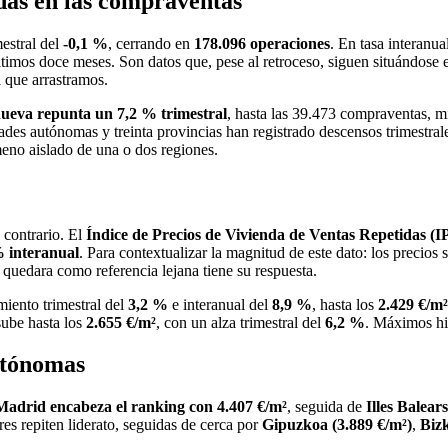
das en las compraventas
estral del
-0,1 %
, cerrando en
178.096 operaciones
. En tasa interanua
timos doce meses. Son datos que, pese al retroceso, siguen situándose 
ta que arrastramos.
nueva repunta un 7,2 % trimestral
, hasta las 39.473 compraventas, 
des autónomas y treinta provincias han registrado descensos trimestral
eno aislado de una o dos regiones.
 contrario. El
Índice de Precios de Vivienda de Ventas Repetidas 
% interanual
. Para contextualizar la magnitud de este dato: los precios 
 quedara como referencia lejana tiene su respuesta.
iento trimestral del
3,2 %
e interanual del
8,9 %
, hasta los
2.429 €/m
sube hasta los
2.655 €/m²
, con un alza trimestral del
6,2 %
. Máximos hi
autónomas
drid encabeza el ranking con 4.407 €/m²
, seguida de
Illes Balear
es repiten liderato, seguidas de cerca por
Gipuzkoa (3.889 €/m²)
,
Bizk