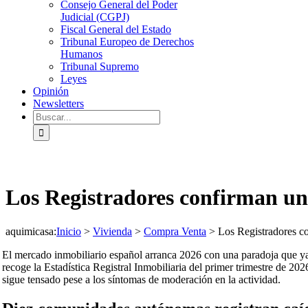
Consejo General del Poder
Judicial (CGPJ)
Fiscal General del Estado
Tribunal Europeo de Derechos
Humanos
Tribunal Supremo
Leyes
Opinión
Newsletters
Buscar:
Los Registradores confirman un
aquimicasa
:
Inicio
>
Vivienda
>
Compra Venta
>
Los Registradores co
El mercado inmobiliario español arranca 2026 con una paradoja que ya
recoge la Estadística Registral Inmobiliaria del primer trimestre de 2
sigue tensado pese a los síntomas de moderación en la actividad.