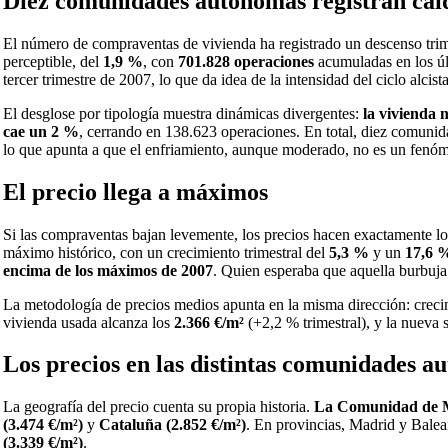
Diez comunidades autónomas registran caí
El número de compraventas de vivienda ha registrado un descenso trim
perceptible, del
1,9 %
, con
701.828 operaciones
acumuladas en los úl
tercer trimestre de 2007, lo que da idea de la intensidad del ciclo alcis
El desglose por tipología muestra dinámicas divergentes:
la vivienda 
cae un 2 %
, cerrando en 138.623 operaciones. En total, diez comunida
lo que apunta a que el enfriamiento, aunque moderado, no es un fenóm
El precio llega a máximos
Si las compraventas bajan levemente, los precios hacen exactamente lo
máximo histórico, con un crecimiento trimestral del
5,3 %
y un
17,6 
encima de los máximos de 2007
. Quien esperaba que aquella burbuja
La metodología de precios medios apunta en la misma dirección: crecim
vivienda usada alcanza los
2.366 €/m²
(+2,2 % trimestral), y la nueva 
Los precios en las distintas comunidades 
La geografía del precio cuenta su propia historia.
La Comunidad de Ma
(3.474 €/m²)
y
Cataluña (2.852 €/m²)
. En provincias, Madrid y Balear
(3.339 €/m²)
.