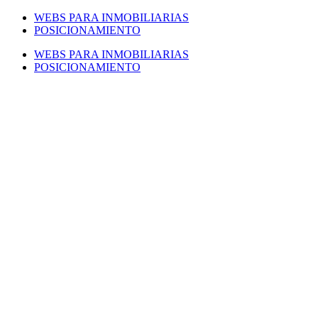
Saltar
WEBS PARA INMOBILIARIAS
al
POSICIONAMIENTO
contenido
WEBS PARA INMOBILIARIAS
POSICIONAMIENTO
Facebook
Twitter
LinkedIn
Instagram