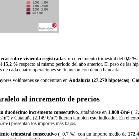
tecas sobre vivienda registradas
, un crecimiento trimestral del
0,9 %
.
el
15,2 %
respecto al mismo período del año anterior. El peso de las hipo
res de cada cuatro operaciones se financian con deuda bancaria.
 mayores volúmenes se concentran en
Andalucía (27.270 hipotecas)
,
Cat
ralelo al incremento de precios
su duodécimo incremento consecutivo
, situándose en
1.808 €/m²
(+2,
 €/m²) y Cataluña (2.149 €/m²) lideran también este indicador. En el e
€/m²) presentan los importes más bajos.
iento trimestral consecutivo
(+0,7 %), con un importe medio de
172.4