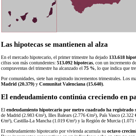
Las hipotecas se mantienen al alza
En el mercado hipotecario, el primer trimestre ha dejado
133.618 hipo
cifras son más contundentes:
513.092 hipotecas
, con un incremento d
compraventas del trimestre ha alcanzado el
75 %
, lo que indica que t
Por comunidades, siete han registrado incrementos trimestrales. Los
Madrid (20.379)
y
Comunitat Valenciana (15.640)
.
El endeudamiento continúa creciendo en pa
El
endeudamiento hipotecario por metro cuadrado ha registrado 
de Madrid (2.983 €/m²), Illes Balears (2.776 €/m²), País Vasco (2.322
€/m²), Castilla-La Mancha (1.019 €/m²) y la Región de Murcia (1.071 
El endeudamiento hipotecario por vivienda acumula su
octavo crecim