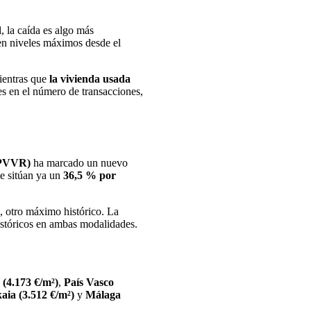
l, la caída es algo más
en niveles máximos desde el
mientras que
la vivienda usada
es en el número de transacciones,
(IPVVR)
ha marcado un nuevo
se sitúan ya un
36,5 % por
²
, otro máximo histórico. La
stóricos en ambas modalidades.
s (4.173 €/m²)
,
País Vasco
aia (3.512 €/m²)
y
Málaga