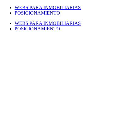
Saltar
WEBS PARA INMOBILIARIAS
al
POSICIONAMIENTO
contenido
WEBS PARA INMOBILIARIAS
POSICIONAMIENTO
Facebook
Twitter
LinkedIn
Instagram