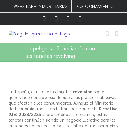
Saltar
WEBS PARA INMOBILIARIAS
POSICIONAMIENTO
al
contenido
Facebook
Twitter
LinkedIn
Instagram
La peligrosa financiación con
las tarjetas revolving
En España, el uso de las tarjetas
revolving
sigue
generando controversia debido a las prácticas abusivas
que afectan a los consumidores. Aunque el Ministerio
de Economía trabaja en la transposición de la
Directiva
(UE) 2023/2225
sobre créditos al consumo, estas
tarjetas continúan siendo un negocio lucrativo para las
entidades financieras, pese a su falta de transparencia y