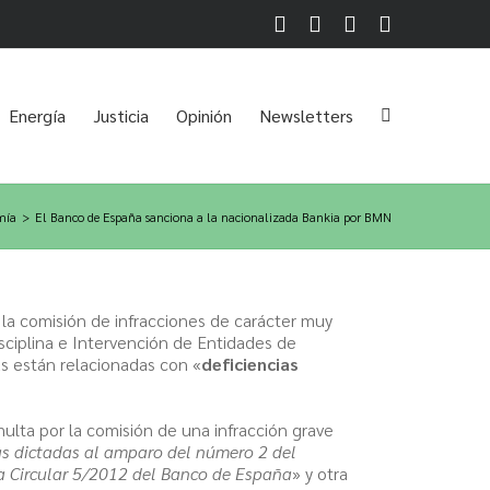
Facebook
Twitter
LinkedIn
Instagram
Energía
Justicia
Opinión
Newsletters
mía
>
El Banco de España sanciona a la nacionalizada Bankia por BMN
 la comisión de infracciones de carácter muy
sciplina e Intervención de Entidades de
as están relacionadas con «
deficiencias
ulta por la comisión de una infracción grave
s dictadas al amparo del número 2 del
la Circular 5/2012 del Banco de España
» y otra