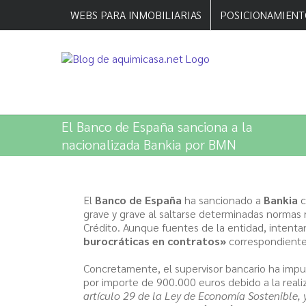
Saltar
WEBS PARA INMOBILIARIAS
POSICIONAMIENT
al
contenido
El Banco de España sanciona a la
nacionalizada Bankia por BMN
El
Banco de España
ha sancionado a
Bankia
c
grave y grave al saltarse determinadas normas 
Crédito. Aunque fuentes de la entidad, intenta
burocráticas en contratos»
correspondientes
Concretamente, el supervisor bancario ha impu
por importe de 900.000 euros debido a la reali
artículo 29 de la Ley de Economía Sostenible,