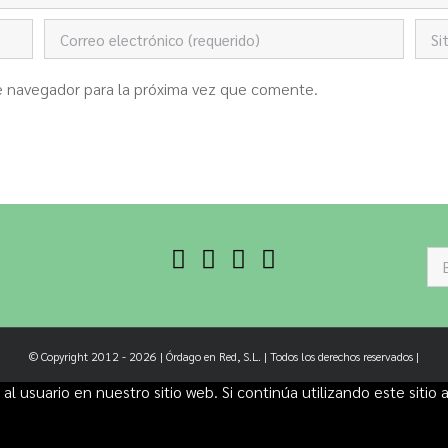
te navegador para la próxima vez que comente.
Bu
© Copyright 2012 -
2026 | Órdago en Red, S.L. | Todos los derechos reservados |
al usuario en nuestro sitio web. Si continúa utilizando este sit