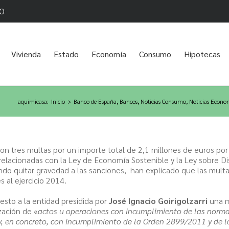
O
Vivienda
Estado
Economía
Consumo
Hipotecas
aquimicasa
:
Inicio
>
Banco de España
,
Bancos
,
Noticias Consumo
,
Noticias Econo
on tres multas por un importe total de 2,1 millones de euros por
relacionadas con la Ley de Economía Sostenible y la Ley sobre Di
ndo quitar gravedad a las sanciones, han explicado que las mult
 al ejercicio 2014.
esto a la entidad presidida por
José Ignacio Goirigolzarri
una m
zación de «
actos u operaciones con incumplimiento de las norma
 y, en concreto, con incumplimiento de la Orden 2899/2011 y de 