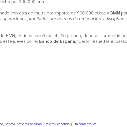
echo por 300.000 euros.
ionado con otra de multa por importe de 900.000 euros a
BMN
por
u operaciones prohibidas por normas de ordenación y disciplina 
 de BMN, entidad absorbida el año pasado, deberá asumir el impor
s este jueves por el
Banco de España
, fueron resueltas el pasa
ña
,
Bancos
,
Noticias Consumo
,
Noticias Economía
|
Sin comentarios