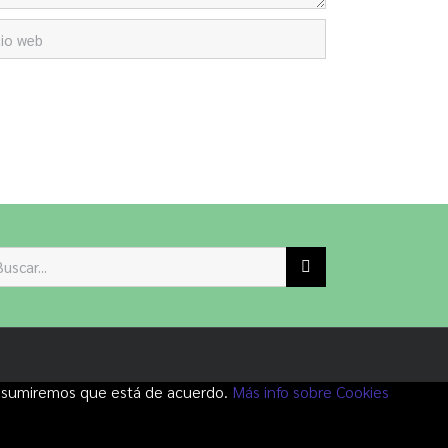
scar:
io asumiremos que está de acuerdo.
Más info sobre Cookies