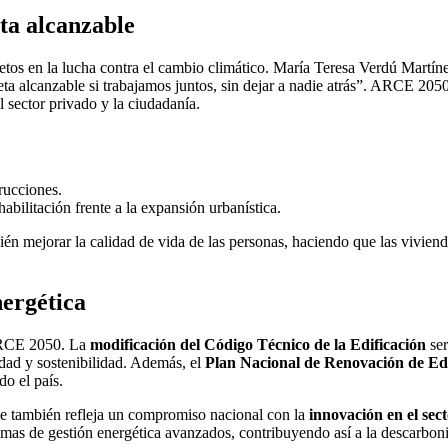
ta alcanzable
etos en la lucha contra el cambio climático. María Teresa Verdú Martín
eta alcanzable si trabajamos juntos, sin dejar a nadie atrás”. ARCE 20
l sector privado y la ciudadanía.
rucciones.
ehabilitación frente a la expansión urbanística.
én mejorar la calidad de vida de las personas, haciendo que las vivien
nergética
 ARCE 2050. La
modificación del Código Técnico de la Edificación
ser
idad y sostenibilidad. Además, el
Plan Nacional de Renovación de Edi
do el país.
que también refleja un compromiso nacional con la
innovación en el sec
stemas de gestión energética avanzados, contribuyendo así a la descarbon