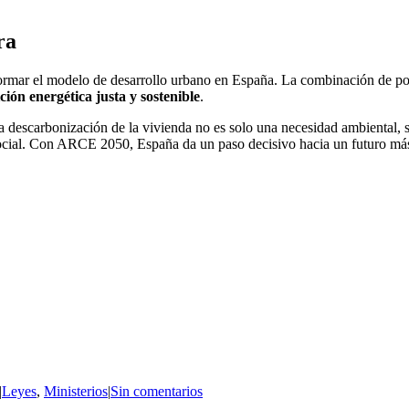
ra
rmar el modelo de desarrollo urbano en España. La combinación de pol
ición energética justa y sostenible
.
 descarbonización de la vivienda no es solo una necesidad ambiental, 
 social. Con ARCE 2050, España da un paso decisivo hacia un futuro más
|
Leyes
,
Ministerios
|
Sin comentarios