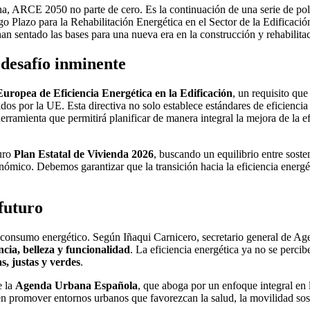
, ARCE 2050 no parte de cero. Es la continuación de una serie de polí
argo Plazo para la Rehabilitación Energética en el Sector de la Edifica
n sentado las bases para una nueva era en la construcción y rehabilita
 desafío inminente
 Europea de Eficiencia Energética en la Edificación
, un requisito qu
os por la UE. Esta directiva no solo establece estándares de eficiencia
herramienta que permitirá planificar de manera integral la mejora de la ef
turo
Plan Estatal de Vivienda 2026
, buscando un equilibrio entre soste
onómico. Debemos garantizar que la transición hacia la eficiencia energé
 futuro
 consumo energético. Según Iñaqui Carnicero, secretario general de A
encia, belleza y funcionalidad
. La eficiencia energética ya no se perci
, justas y verdes
.
e la
Agenda Urbana Española
, que aboga por un enfoque integral en 
én promover entornos urbanos que favorezcan la salud, la movilidad soste