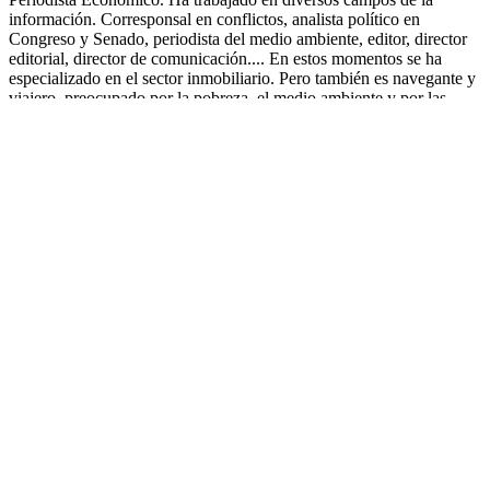
información. Corresponsal en conflictos, analista político en
Congreso y Senado, periodista del medio ambiente, editor, director
editorial, director de comunicación.... En estos momentos se ha
especializado en el sector inmobiliario. Pero también es navegante y
viajero, preocupado por la pobreza, el medio ambiente y por las
actuaciones descontroladas del neoliberalismo empresarial y político
en todo el mundo. Los desahucios, la pobreza infantil y la falta de
acceso a los suministros básicos son algunos de los grandes dramas
de nuestra sociedad y que es preciso solucionar para hacerla más
justa. CEO en www.aquimicasa.net
Deja tu comentario
Comentar