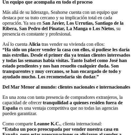
Un equipo que acompaña en todo el proceso
Más allá de su liderazgo, Seahorse cuenta con un equipo que
destaca por su trato cercano y su implicación total en cada
operación. Ya sea en
San Javier, Los Urrutias, Santiago de la
Ribera, San Pedro del Pinatar, La Manga o Los Nietos
, su
presencia es constante y profesional.
Así lo cuenta
Alicia
tras vender su vivienda con ellos:
“Ha sido un placer vender la casa con ellos, si pudiese les daría
más estrellas. Desde el primer día ya tenían clientes interesados
y todas las semanas había visitas. Tanto Isabel como José han
estado pendientes y nos han resuelto cualquier duda. Son
transparentes y muy cercanos, se han encargado de todo y
ayudado mucho. Los recomendaría sin dudar.”
Del Mar Menor al mundo: clientes nacionales e internacionales
En una zona con tanta presencia de compradores extranjeros, la
capacidad de ofrecer
tranquilidad a quienes residen fuera de
España
es una ventaja competitiva que no todas las agencias
pueden garantizar.
Como comparte
Leanne K.C.
, clienta internacional:
“Estaba un poco preocupada por vender nuestra casa en
España, pero estas preocupaciones se aliviaron al vender a