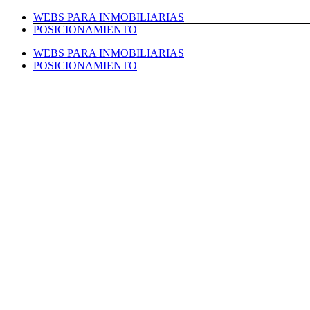
Saltar
WEBS PARA INMOBILIARIAS
al
POSICIONAMIENTO
contenido
WEBS PARA INMOBILIARIAS
POSICIONAMIENTO
Facebook
Twitter
LinkedIn
Instagram