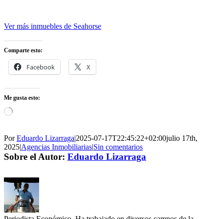
Ver más inmuebles de Seahorse
Comparte esto:
Facebook
X
Me gusta esto:
Cargando...
Por
Eduardo Lizarraga
|
2025-07-17T22:45:22+02:00
julio 17th,
2025
|
Agencias Inmobiliarias
|
Sin comentarios
Sobre el Autor:
Eduardo Lizarraga
Periodista Económico. Ha trabajado en diversos campos de la