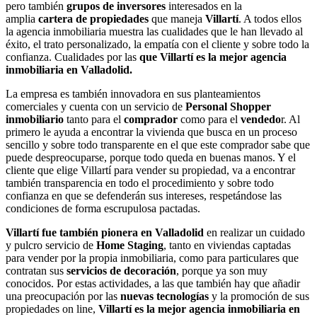
pero también
grupos de inversores
interesados en la
amplia
cartera de propiedades
que maneja
Villartí
. A todos ellos
la agencia inmobiliaria muestra las cualidades que le han llevado al
éxito, el trato personalizado, la empatía con el cliente y sobre todo la
confianza. Cualidades por las
que
Villartí es la mejor agencia
inmobiliaria en Valladolid.
La empresa es también innovadora en sus planteamientos
comerciales y cuenta con un servicio de
Personal Shopper
inmobiliario
tanto para el
comprador
como para el
vendedo
r. Al
primero le ayuda a encontrar la vivienda que busca en un proceso
sencillo y sobre todo transparente en el que este comprador sabe que
puede despreocuparse, porque todo queda en buenas manos. Y el
cliente que elige Villartí para vender su propiedad, va a encontrar
también transparencia en todo el procedimiento y sobre todo
confianza en que se defenderán sus intereses, respetándose las
condiciones de forma escrupulosa pactadas.
Villartí fue también pionera en Valladolid
en realizar un cuidado
y pulcro servicio de
Home Staging
, tanto en viviendas captadas
para vender por la propia inmobiliaria, como para particulares que
contratan sus
servicios de decoración
, porque ya son muy
conocidos. Por estas actividades, a las que también hay que añadir
una preocupación por las
nuevas tecnologías
y la promoción de sus
propiedades on line,
Villartí es la mejor agencia inmobiliaria en