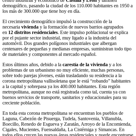
centro industrial y económico de
Castilla y León
y también
demográfico, pasando la ciudad de los 110.000 habitantes en 1950 a
los más de 300.000 que tiene hoy en día.
El crecimiento demográfico impulsó la construcción de la
necesaria
vivienda
y la formación de nuevos barrios agrupados
en
12 distritos residenciales
. Este impulso poblacional se explica
por el pujante sector industrial, muy ligado a la industria del
automóvil. Dos grandes polígonos industriales que albergan
centenares de pequeñas y medianas empresas, suministran todo tipo
de materiales y componentes al mercado español.
Estos últimos años, debido a la
carestía de la vivienda
y a los
problemas de un urbanismo no muy eficiente, muchas personas,
sobre todo parejas jóvenes, están trasladando su residencia a la
corona metropolitana vallisoletana que le está “robando” habitantes
a la capital y sobrepasa ya los 400.000 habitantes. Esta región
metropolitana, aunque no está registrada como tal, cuenta ya con
buenos servicios de transporte, sanitarios y educacionales para su
creciente población.
En toda esta corona metropolitana se encuentran los pueblos de
Laguna, Cabezón de Pisuerga, Tudela, Santovenia, Villanubla,
Boecillo, Renedo de Esgueva y Zaratán, Arroyo de la Encomienda,
Cigales, Mucientes, Fuensaldaña, La Cistérniga y Simancas. En
todos ellos crecen las nuevas áreas residenciales y puede encontrarse