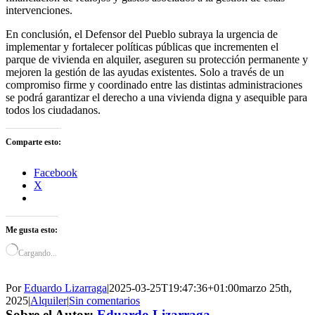
intervenciones.
​
En conclusión, el Defensor del Pueblo subraya la urgencia de
implementar y fortalecer políticas públicas que incrementen el
parque de vivienda en alquiler, aseguren su protección permanente y
mejoren la gestión de las ayudas existentes.
Solo a través de un
compromiso firme y coordinado entre las distintas administraciones
se podrá garantizar el derecho a una vivienda digna y asequible para
todos los ciudadanos.
Comparte esto:
Facebook
X
Me gusta esto:
Cargando...
Por
Eduardo Lizarraga
|
2025-03-25T19:47:36+01:00
marzo 25th,
2025
|
Alquiler
|
Sin comentarios
Sobre el Autor:
Eduardo Lizarraga