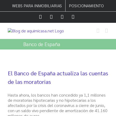
Saltar
WEBS PARA INMOBILIARIAS
POSICIONAMIENTO
al
contenido
Facebook
Twitter
LinkedIn
Instagram
Banco de España
El Banco de España actualiza las cuentas
de las moratorias
Hasta ahora, los bancos han concedido ya 1,1 millones
de moratorias hipotecarias y no hipotecarias a los
afectados por la crisis del coronavirus a cierre de junio,
con un saldo vivo pendiente de amortización de 41.160
millones de euros.