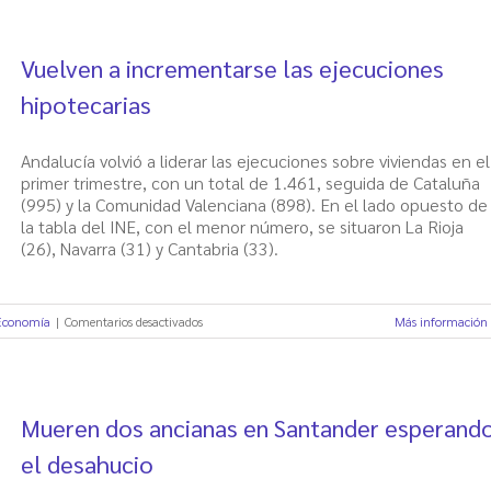
Vuelven a incrementarse las ejecuciones
hipotecarias
Andalucía volvió a liderar las ejecuciones sobre viviendas en el
primer trimestre, con un total de 1.461, seguida de Cataluña
(995) y la Comunidad Valenciana (898). En el lado opuesto de
la tabla del INE, con el menor número, se situaron La Rioja
(26), Navarra (31) y Cantabria (33).
en
 Economía
|
Comentarios desactivados
Más información
Vuelven
a
incrementarse
las
Mueren dos ancianas en Santander esperand
ejecuciones
hipotecarias
el desahucio