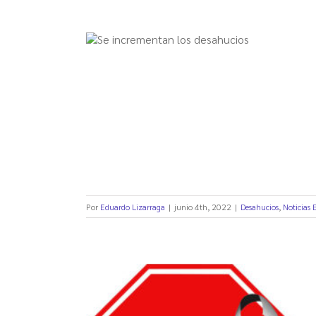
en
Cataluña
tarse las
por
desahucios
tecarias
sin
alternativa
habitacional
Por
Eduardo Lizarraga
|
junio 4th, 2022
|
Desahucios
,
Noticias