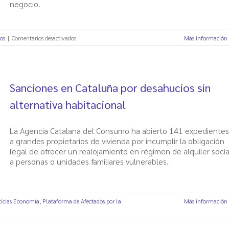
negocio.
en
os
|
Comentarios desactivados
Más información
Desahucios,
fondos
buitre
y
Sanciones en Cataluña por desahucios sin
Comunidad
de
alternativa habitacional
Madrid
La Agencia Catalana del Consumo ha abierto 141 expedientes
a grandes propietarios de vivienda por incumplir la obligación
legal de ofrecer un realojamiento en régimen de alquiler socia
a personas o unidades familiares vulnerables.
ticias Economía
,
Plataforma de Afectados por la
Más información