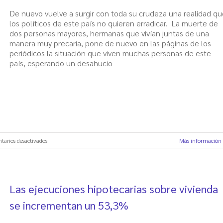
De nuevo vuelve a surgir con toda su crudeza una realidad qu
los políticos de este país no quieren erradicar. La muerte de
dos personas mayores, hermanas que vivían juntas de una
manera muy precaria, pone de nuevo en las páginas de los
periódicos la situación que viven muchas personas de este
país, esperando un desahucio
en
tarios desactivados
Más información
Mueren
dos
ancianas
en
Las ejecuciones hipotecarias sobre vivienda
Santander
esperando
se incrementan un 53,3%
el
desahucio