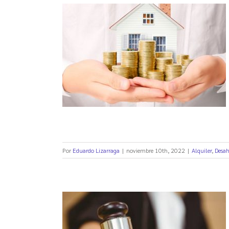
 resolverá el
quiler
Por
Eduardo Lizarraga
|
noviembre 10th, 2022
|
Alquiler
,
Desah