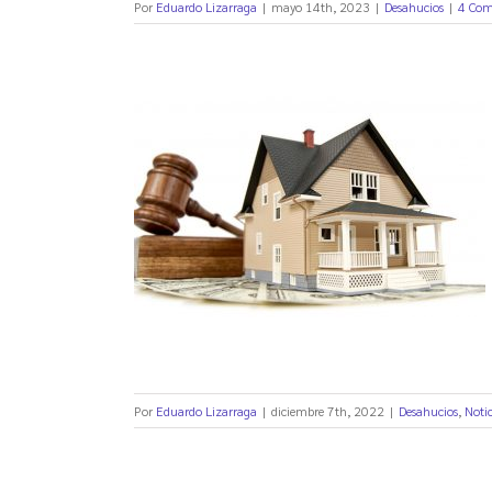
Por
Eduardo Lizarraga
|
mayo 14th, 2023
|
Desahucios
|
4 Com
el total de
tecarias
Por
Eduardo Lizarraga
|
diciembre 7th, 2022
|
Desahucios
,
Noti