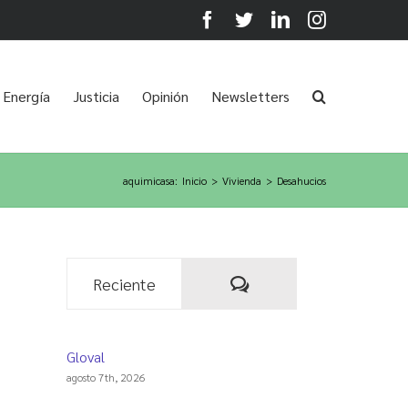
Facebook
Twitter
LinkedIn
Instagram
Energía
Justicia
Opinión
Newsletters
aquimicasa
:
Inicio
>
Vivienda
>
Desahucios
Comentarios
Reciente
Gloval
agosto 7th, 2026