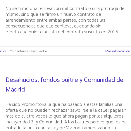
problema
No se firmó una renovación del contrato o una prórroga del
del
mismo, sino que se firmó un nuevo contrato de
alquiler
arrendamiento entre ambas partes, con todas las
consecuencias que ello conlleva, quedando sin
efecto cualquier cláusula del contrato suscrito en 2016.
en
cios
|
Comentarios desactivados
Más información
Intento
de
desahucio
por
Desahucios, fondos buitre y Comunidad de
72
euros
Madrid
en
un
Ha sido Promontoria la que ha pasado a estas familias una
alquiler
oferta que no pueden rechazar salvo irse a la calle: pagarán
más de cuatro veces lo que ahora pagan por los alquileres
incluyendo IBI y Comunidad. A los buitres parece que les ha
entrado la prisa con la Ley de Vivienda amenazando su