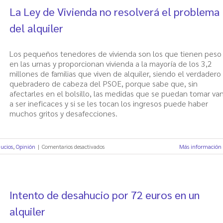
el
La Ley de Vivienda no resolverá el problema
total
de
del alquiler
ejecuciones
hipotecarias
Los pequeños tenedores de vivienda son los que tienen peso
en las urnas y proporcionan vivienda a la mayoría de los 3,2
millones de familias que viven de alquiler, siendo el verdadero
quebradero de cabeza del PSOE, porque sabe que, sin
afectarles en el bolsillo, las medidas que se puedan tomar va
a ser ineficaces y si se les tocan los ingresos puede haber
muchos gritos y desafecciones.
en
ucios
,
Opinión
|
Comentarios desactivados
Más información
La
Ley
de
Vivienda
Intento de desahucio por 72 euros en un
no
resolverá
alquiler
el