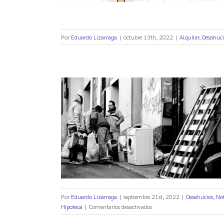
Por
Eduardo Lizarraga
|
octubre 13th, 2022
|
Alquiler
,
Desahuci
luña por
ternativa
al
Por
Eduardo Lizarraga
|
septiembre 21st, 2022
|
Desahucios
,
No
en
Hipoteca
|
Comentarios desactivados
Sanciones