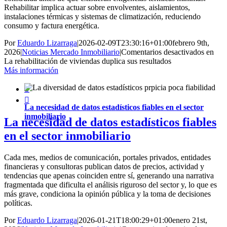
Rehabilitar implica actuar sobre envolventes, aislamientos,
instalaciones térmicas y sistemas de climatización, reduciendo
consumo y factura energética.
Por
Eduardo Lizarraga
|
2026-02-09T23:30:16+01:00
febrero 9th,
2026
|
Noticias Mercado Inmobiliario
|
Comentarios desactivados
en
La rehabilitación de viviendas duplica sus resultados
Más información


La necesidad de datos estadísticos fiables en el sector
inmobiliario
La necesidad de datos estadísticos fiables
en el sector inmobiliario
Cada mes, medios de comunicación, portales privados, entidades
financieras y consultoras publican datos de precios, actividad y
tendencias que apenas coinciden entre sí, generando una narrativa
fragmentada que dificulta el análisis riguroso del sector y, lo que es
más grave, condiciona la opinión pública y la toma de decisiones
políticas.
Por
Eduardo Lizarraga
|
2026-01-21T18:00:29+01:00
enero 21st,