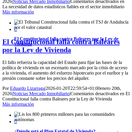
2026
|
Noticias Mercado Inmobiliario
|
Comentarios desactivados
en
La necesidad de datos estadísticos fiables en el sector inmobiliario
Más información


El Constitucional falla contra Baleares por la Ley de
El Constitucional falla contra Baleares
Vivienda
por la Ley de Vivienda
El fallo refuerza la capacidad del Estado para fijar las bases de la
política de vivienda en un escenario marcado por la crisis de acceso
a la vivienda, el aumento del esfuerzo hipotecario por el euríbor y la
presión constante sobre los precios del alquiler.
Por
Eduardo Lizarraga
|
2026-01-20T22:59:54+01:00
enero 20th,
2026
|
Noticias Mercado Inmobiliario
|
Comentarios desactivados
en El
Constitucional falla contra Baleares por la Ley de Vivienda
Más información


¿Dónde está el Plan Estatal de Vivienda?