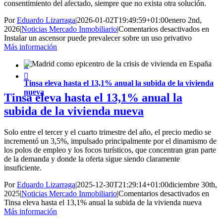
consentimiento del afectado, siempre que no exista otra solución.
Por
Eduardo Lizarraga
|
2026-01-02T19:49:59+01:00
enero 2nd,
2026
|
Noticias Mercado Inmobiliario
|
Comentarios desactivados
en
Instalar un ascensor puede prevalecer sobre un uso privativo
Más información


Tinsa eleva hasta el 13,1% anual la subida de la vivienda
nueva
Tinsa eleva hasta el 13,1% anual la
subida de la vivienda nueva
Solo entre el tercer y el cuarto trimestre del año, el precio medio se
incrementó un 3,5%, impulsado principalmente por el dinamismo de
los polos de empleo y los focos turísticos, que concentran gran parte
de la demanda y donde la oferta sigue siendo claramente
insuficiente.
Por
Eduardo Lizarraga
|
2025-12-30T21:29:14+01:00
diciembre 30th,
2025
|
Noticias Mercado Inmobiliario
|
Comentarios desactivados
en
Tinsa eleva hasta el 13,1% anual la subida de la vivienda nueva
Más información