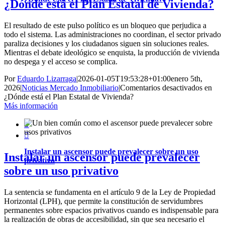
¿Dónde está el Plan Estatal de Vivienda?
El resultado de este pulso político es un bloqueo que perjudica a
todo el sistema. Las administraciones no coordinan, el sector privado
paraliza decisiones y los ciudadanos siguen sin soluciones reales.
Mientras el debate ideológico se enquista, la producción de vivienda
no despega y el acceso se complica.
Por
Eduardo Lizarraga
|
2026-01-05T19:53:28+01:00
enero 5th,
2026
|
Noticias Mercado Inmobiliario
|
Comentarios desactivados
en
¿Dónde está el Plan Estatal de Vivienda?
Más información


Instalar un ascensor puede prevalecer sobre un uso
Instalar un ascensor puede prevalecer
privativo
sobre un uso privativo
La sentencia se fundamenta en el artículo 9 de la Ley de Propiedad
Horizontal (LPH), que permite la constitución de servidumbres
permanentes sobre espacios privativos cuando es indispensable para
la realización de obras de accesibilidad, sin que sea necesario el