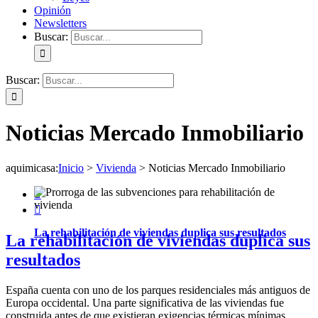
Opinión
Newsletters
Buscar:
Buscar:
Noticias Mercado Inmobiliario
aquimicasa
:
Inicio
>
Vivienda
>
Noticias Mercado Inmobiliario


La rehabilitación de viviendas duplica sus resultados
La rehabilitación de viviendas duplica sus
resultados
España cuenta con uno de los parques residenciales más antiguos de
Europa occidental. Una parte significativa de las viviendas fue
construida antes de que existieran exigencias térmicas mínimas.