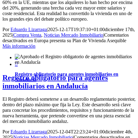
60% en la UE, mientras que los alquileres lo han hecho por encima
del 20%, generando una brecha cada vez mayor entre salarios y
coste residencial. Esta realidad ha convertido la vivienda en uno de
los grandes ejes del debate político europeo.
Por
Eduardo Lizarraga
|
2025-12-17T19:37:10+01:00
diciembre 17th,
2025
|
Compra Venta
,
Noticias Mercado Inmobiliario
|
Comentarios
desactivados
en Europa presenta su Plan de Vivienda Asequible
Más información


Registro obligatorio para agentes inmobiliarios en
Registro obligatorio para agentes
Andalucía
inmobiliarios en Andalucía
El Registro deberá someterse a un desarrollo reglamentario posterior,
dentro del plazo máximo que fija la Ley. Este desarrollo será clave
para concretar los procedimientos, requisitos y funcionamiento de la
nueva herramienta, que pretende convertirse en una pieza esencial
del mercado inmobiliario andaluz.
Por
Eduardo Lizarraga
|
2025-12-04T22:23:24+01:00
diciembre 4th,
2025
|
Noticias Mercado Inmobiliario
|
Comentarios desactivados
en