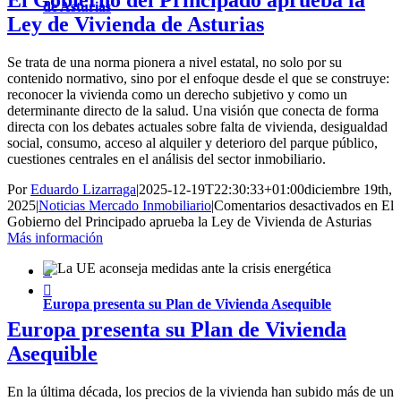
El Gobierno del Principado aprueba la
de Asturias
Ley de Vivienda de Asturias
Se trata de una norma pionera a nivel estatal, no solo por su
contenido normativo, sino por el enfoque desde el que se construye:
reconocer la vivienda como un derecho subjetivo y como un
determinante directo de la salud. Una visión que conecta de forma
directa con los debates actuales sobre falta de vivienda, desigualdad
social, consumo, acceso al alquiler y deterioro del parque público,
cuestiones centrales en el análisis del sector inmobiliario.
Por
Eduardo Lizarraga
|
2025-12-19T22:30:33+01:00
diciembre 19th,
2025
|
Noticias Mercado Inmobiliario
|
Comentarios desactivados
en El
Gobierno del Principado aprueba la Ley de Vivienda de Asturias
Más información


Europa presenta su Plan de Vivienda Asequible
Europa presenta su Plan de Vivienda
Asequible
En la última década, los precios de la vivienda han subido más de un